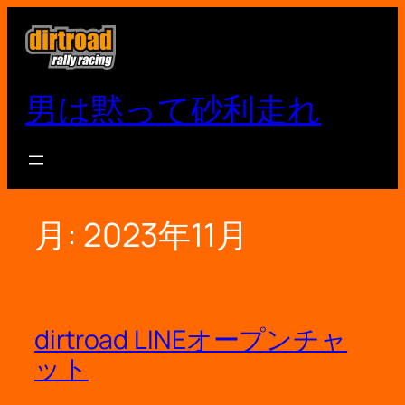
内
容
を
ス
男は黙って砂利走れ
キ
ッ
プ
月:
2023年11月
dirtroad LINEオープンチャ
ット