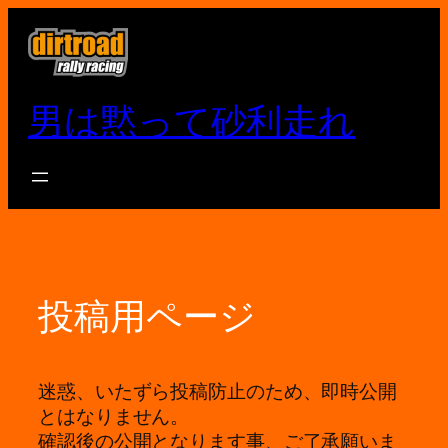
内
容
を
ス
男は黙って砂利走れ
キ
ッ
プ
投稿用ページ
迷惑、いたずら投稿防止のため、即時公開
とはなりません。
確認後の公開となります事、ご了承願いま