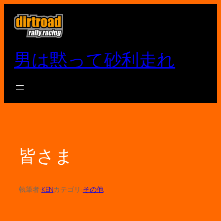
内
容
を
ス
男は黙って砂利走れ
キ
ッ
プ
皆さま
執筆者:
KEN
カテゴリ:
その他